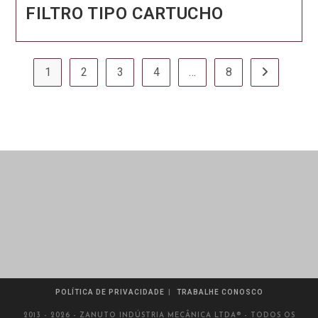
FILTRO TIPO CARTUCHO
1
2
3
4
…
8
Ir para a pr
POLÍTICA DE PRIVACIDADE
TRABALHE CONOSCO
2013 - 2026 - ZANUTO INDÚSTRIA MECÂNICA LTDA® - TODOS OS