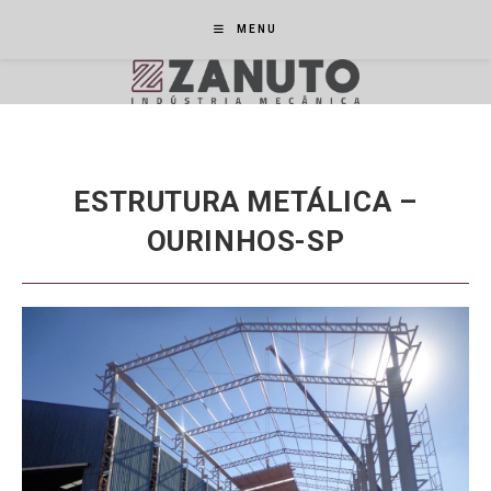
Ir
MENU
para
o
conteúdo
ESTRUTURA METÁLICA –
OURINHOS-SP