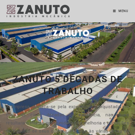
MENU
ZANUTO 5 DÉCADAS DE
TRABALHO
A Empresa destaca-se pela experiência conquistada em
mais de cinco décadas de existência, nas quais
resultaram muitas oportunidades de melhoria e condições
de trabalho de seus clientes, inerente às várias áreas de