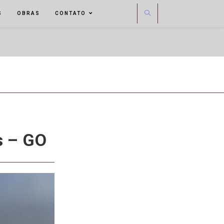
S
OBRAS
CONTATO
s – GO